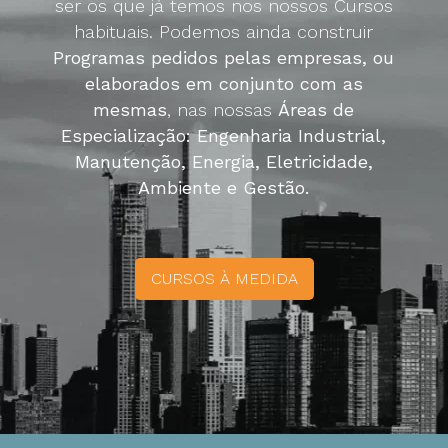
ser os que já temos nos nossos Cursos
habituais. Podemos ainda construir
Programas pedidos pelas empresas, ou
elaborados em conjunto com as
mesmas
, nas nossas
Áreas de
Especialização: Engenharia Industrial,
Manutenção, Energia, Eletricidade,
Ambiente e Gestão.
CURSOS À MEDIDA