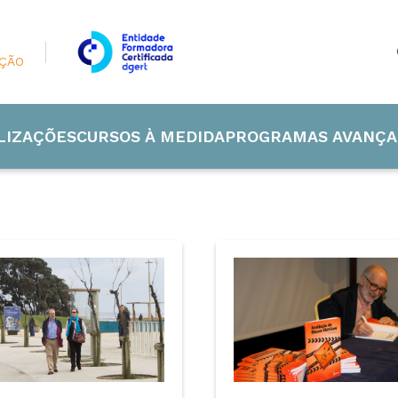
AÇÃO
LIZAÇÕES
CURSOS À MEDIDA
PROGRAMAS AVANÇA
 Industrial
de e Energia
ão