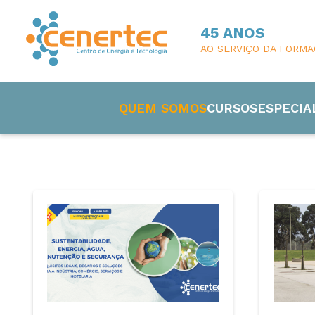
45 ANOS
AO SERVIÇO DA FORM
QUEM SOMOS
CURSOS
ESPECIA
Engenharia
Eletricida
Manutenç