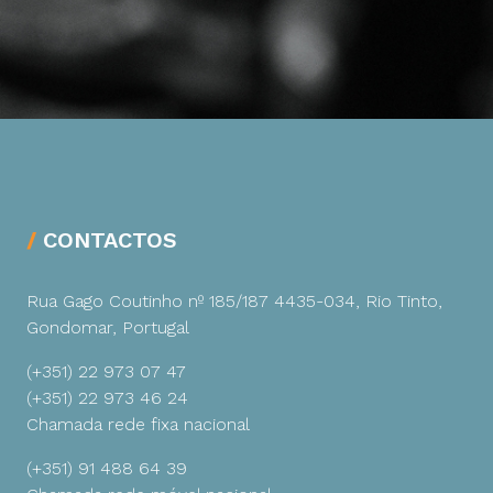
CONTACTOS
Rua Gago Coutinho nº 185/187
4435-034, Rio Tinto,
Gondomar, Portugal
(+351) 22 973 07 47
(+351) 22 973 46 24
Chamada rede fixa nacional
(+351) 91 488 64 39