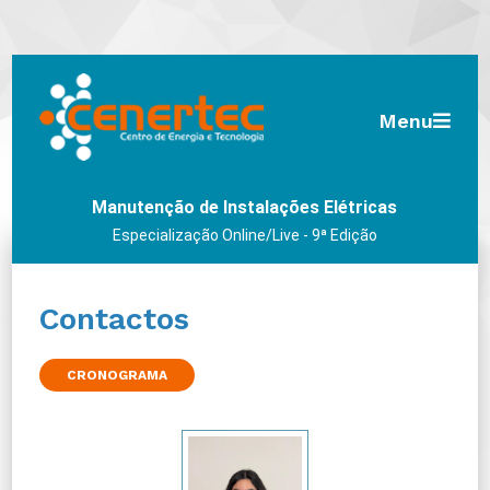
Menu
Manutenção de Instalações Elétricas
Especialização Online/Live - 9ª Edição
Contactos
CRONOGRAMA