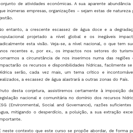
conjunto de atividades económicas. A sua aparente abundância e
que inúmeras empresas, organizações – sejam estas de natureza 
gestão.
No entanto, a crescente escassez de água doce e a degradaç
populacional projetado a nível global e os inegáveis impact
radicalmente esta visão. Veja-se, a nível nacional, o que tem s
anos recentes e, por ex., os impactos nos setores do turismo
somarmos a circunstância de nos inserimos numa das regiões
impactarão os recursos e disponibilidades hídricas, facilmente s
Hídrica serão, cada vez mais, um tema crítico e incontornáv
realizados, a escassez de água alastrará a outras zonas do País.
Fruto desta conjetura, assistiremos certamente à imposição d
legislação nacional e comunitária no domínio dos recursos hídri
ESG (Environmental, Social and Governance), razões suficient
Água, mitigando o desperdício, a poluição, a sua extração ex
importante.
É neste contexto que este curso se propõe abordar, de forma pr