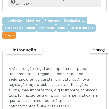
EMPRESA
Introdução
Objetivos
Programa
Destinatários
Métodos de Ensino
Monitoria
Local
Data e Horário
Preço
Introdução
TOPO
Acesso à plataforma E-Learning
A Manutenção Legal desempenha um papel
Acesso à Documentação de Apoio
fundamental na regulação comercial e de
Certificado de Frequência
segurança, tendo carater obrigatório. A nova
legislação, agora publicada, trás alterações
subtis, mas importantes, e que importa conhecer.
Esta formação terá uma componente pratica, em
que cada formando poderá aplicar os
conhecimentos à sua organização.