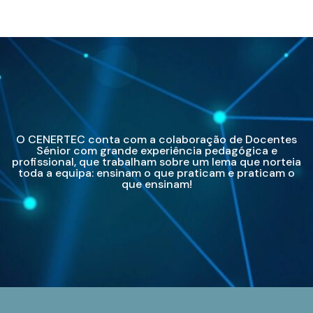
O CENERTEC conta com a colaboração de Docentes
Sénior com grande experiência pedagógica e
profissional, que trabalham sobre um lema que norteia
toda a equipa: ensinam o que praticam e praticam o
que ensinam!