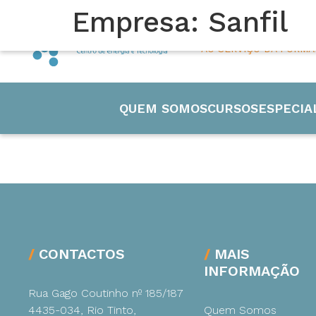
Empresa:
Sanfil
45 ANOS
AO SERVIÇO DA FORM
QUEM SOMOS
CURSOS
ESPECIA
Engenharia
CONTACTOS
MAIS
INFORMAÇÃO
Eletricida
Rua Gago Coutinho nº 185/187
4435-034, Rio Tinto,
Quem Somos
Manutenç