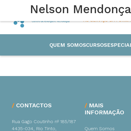
Nelson Mendonç
45 ANOS
AO SERVIÇO DA FORM
QUEM SOMOS
CURSOS
ESPECIA
Engenharia
CONTACTOS
MAIS
INFORMAÇÃO
Eletricida
Rua Gago Coutinho nº 185/187
4435-034, Rio Tinto,
Quem Somos
Manutenç