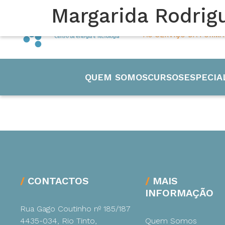
Margarida Rodrig
45 ANOS
AO SERVIÇO DA FORM
QUEM SOMOS
CURSOS
ESPECIA
Engenharia
CONTACTOS
MAIS
INFORMAÇÃO
Eletricida
Rua Gago Coutinho nº 185/187
4435-034, Rio Tinto,
Quem Somos
Manutenç