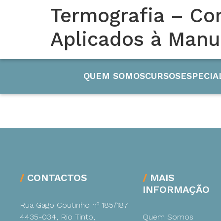
Termografia – Co
45 ANOS
Aplicados à Man
AO SERVIÇO DA FORM
QUEM SOMOS
CURSOS
ESPECIA
Engenharia
CONTACTOS
MAIS
INFORMAÇÃO
Eletricida
Rua Gago Coutinho nº 185/187
4435-034, Rio Tinto,
Quem Somos
Manutenç