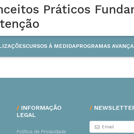
nceitos Práticos Funda
utenção
AÇÃO
LIZAÇÕES
CURSOS À MEDIDA
PROGRAMAS AVANÇA
 Industrial
INFORMAÇÃO
NEWSLETTE
LEGAL
de e Energia
Política de Privacidade
ão