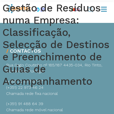
Gestão de Resíduos
numa Empresa:
Classificação,
Selecção de Destinos
CONTACTOS
e Preenchimento de
Rua Gago Coutinho nº 185/187
4435-034, Rio Tinto,
Guias de
Gondomar, Portugal
Acompanhamento
(+351) 22 973 07 47
(+351) 22 973 46 24
Chamada rede fixa nacional
(+351) 91 488 64 39
Chamada rede móvel nacional