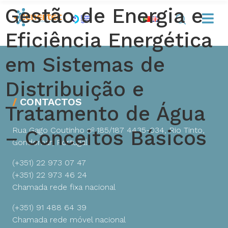
Gestão de Energia e
Eficiência Energética
em Sistemas de
Distribuição e
CONTACTOS
Tratamento de Água
Rua Gago Coutinho nº 185/187
4435-034, Rio Tinto,
– Conceitos Básicos
Gondomar, Portugal
(+351) 22 973 07 47
(+351) 22 973 46 24
Chamada rede fixa nacional
(+351) 91 488 64 39
Chamada rede móvel nacional