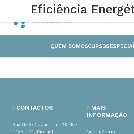
Eficiência Energé
45 ANOS
AO SERVIÇO DA FORM
QUEM SOMOS
CURSOS
ESPECIA
Engenharia
CONTACTOS
MAIS
INFORMAÇÃO
Eletricida
Rua Gago Coutinho nº 185/187
4435-034, Rio Tinto,
Quem Somos
Manutenç