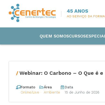
45 ANOS
AO SERVIÇO DA FORM
QUEM SOMOS
CURSOS
ESPECIA
Webinar: O Carbono – O Que é e
Engenharia
Formato
Área
Data
Eletricida
Online/Live
Ambiente
15 de Junho de 2026
Manutenç