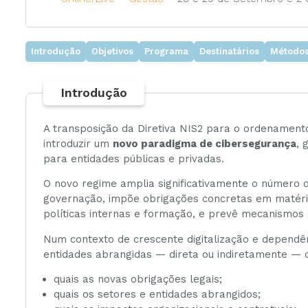
Ambiente
Introdução
Objetivos
Programa
Destinatários
Métodos
Gestão
Introdução
A transposição da Diretiva NIS2 para o ordenamento 
introduzir um
novo paradigma de cibersegurança
, 
para entidades públicas e privadas.
O novo regime amplia significativamente o número 
governação, impõe obrigações concretas em matéria
políticas internas e formação, e prevê mecanismos 
Num contexto de crescente digitalização e dependên
entidades abrangidas — direta ou indiretamente 
quais as novas obrigações legais;
quais os setores e entidades abrangidos;