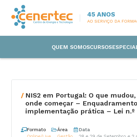
45 ANOS
AO SERVIÇO DA FORM
QUEM SOMOS
CURSOS
ESPECIA
NIS2 em Portugal: O que mudou,
Engenharia
onde começar – Enquadramento 
implementação prática – Lei n.
Eletricida
Formato
Área
Data
Manutenç
Online/Live
Gestão
28 e 29 de Setembro e 2 