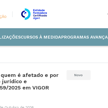
AÇÃO
LIZAÇÕES
CURSOS À MEDIDA
PROGRAMAS AVANÇA
 quem é afetado e por
Novo
 Industrial
jurídico e
º 59/2025 em VIGOR
de e Energia
ão
de Outubro de 2026