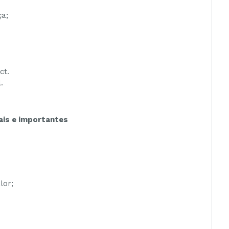
ça;
ct.
.
ais e importantes
lor;