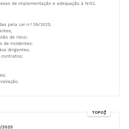
rocesso de implementação e adequação à NIS2.
das pela Lei n.º 59/2025;
antes;
tão de risco;
 de incidentes;
os dirigentes;
 contratos;
is;
valiação.
TOPO
9/2025