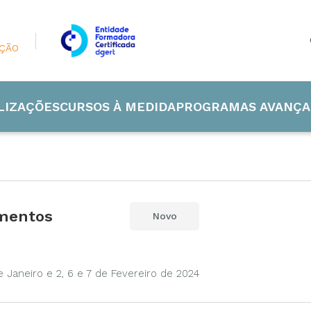
AÇÃO
LIZAÇÕES
CURSOS À MEDIDA
PROGRAMAS AVANÇA
imentos
Novo
 Industrial
de e Energia
e Janeiro e 2, 6 e 7 de Fevereiro de 2024
ão