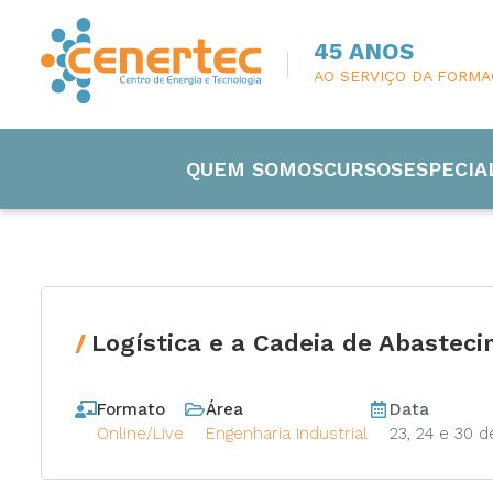
45 ANOS
AO SERVIÇO DA FORM
QUEM SOMOS
CURSOS
ESPECIA
Logística e a Cadeia de Abastec
Engenharia
Formato
Área
Data
Eletricida
Online/Live
Engenharia Industrial
23, 24 e 30 d
Manutenç