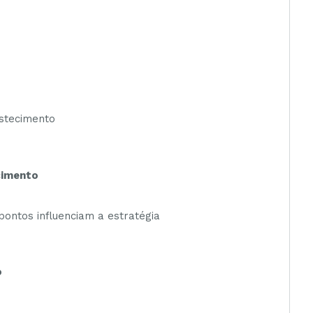
astecimento
cimento
ontos influenciam a estratégia
o