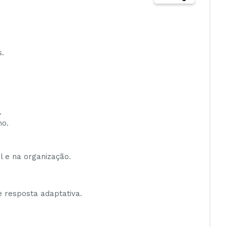
s.
.
ho.
l e na organização.
e resposta adaptativa.