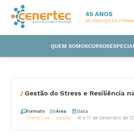
45 ANOS
AO SERVIÇO DA FORM
QUEM SOMOS
CURSOS
ESPECIA
Gestão do Stress e Resiliência n
Engenharia
Formato
Área
Data
Eletricida
Online/Live
Gestão
16 e 17 de Setembro de 2
Manutenç