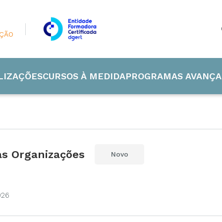
AÇÃO
LIZAÇÕES
CURSOS À MEDIDA
PROGRAMAS AVANÇA
as Organizações
Novo
 Industrial
de e Energia
026
ão