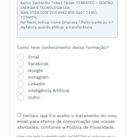
Banco Santander Totta | Titular: CENERTEC - CENTRO
ENERGIA E TECNOLOGIA LDA
IBAN: PT50 0018 2101 0462 6115 0207 7 | BIC:
TOTAPTPL
Por favor, indicar nome Empresa / Participante ou n.º
da fatura quando efetuar a transferência.
Como teve conhecimento desta Formação?
Email
Facebook
Google
Instagram
LinkedIn
Inteligência Artificial
Outro
Declaro que li e aceito o tratamento do meu
email para efeitos de comunicação das vossas
atividades, conforme a Política de Privacidade.
Este site está protegido pelo reCAPTCHA e aplicam-se a