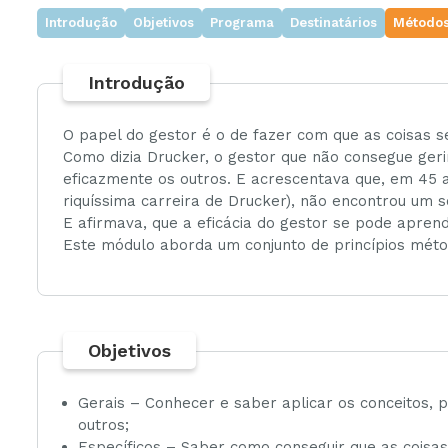
Introdução
Objetivos
Programa
Destinatários
Métodos
Ambiente
Introdução
Gestão
O papel do gestor é o de fazer com que as coisas se
Como dizia Drucker, o gestor que não consegue gerir
eficazmente os outros. E acrescentava que, em 45 a
riquíssima carreira de Drucker), não encontrou um só
E afirmava, que a eficácia do gestor se pode apren
Este módulo aborda um conjunto de princípios méto
Objetivos
Gerais – Conhecer e saber aplicar os conceitos, p
outros;
Específicos – Saber como conseguir que as coisas 