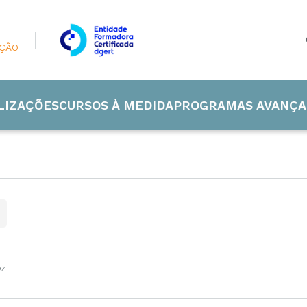
AÇÃO
LIZAÇÕES
CURSOS À MEDIDA
PROGRAMAS AVANÇA
 Industrial
de e Energia
24
ão