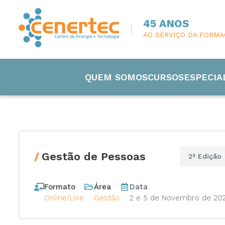
45 ANOS
AO SERVIÇO DA FORM
QUEM SOMOS
CURSOS
ESPECIA
Gestão de Pessoas
2ª Edição
Engenharia
Formato
Área
Data
Eletricida
Online/Live
Gestão
2 e 5 de Novembro de 20
Manutenç