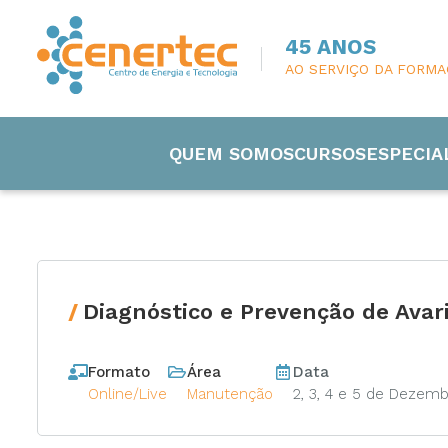
45 ANOS
AO SERVIÇO DA FORM
QUEM SOMOS
CURSOS
ESPECIA
Diagnóstico e Prevenção de Ava
Engenharia
Formato
Área
Data
Eletricida
Online/Live
Manutenção
2, 3, 4 e 5 de Dezem
Manutenç