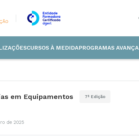
AÇÃO
LIZAÇÕES
CURSOS À MEDIDA
PROGRAMAS AVANÇA
rias em Equipamentos
7ª Edição
 Industrial
de e Energia
bro de 2025
ão