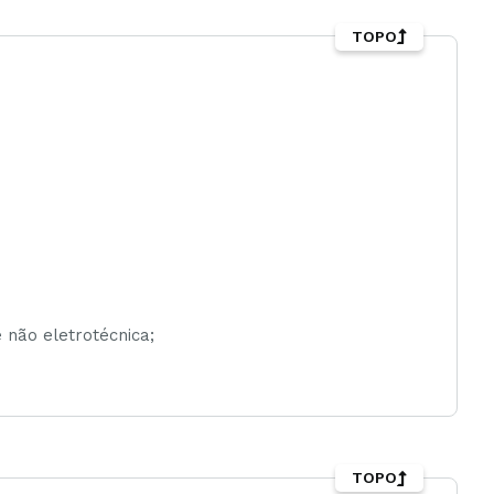
TOPO
 não eletrotécnica;
TOPO