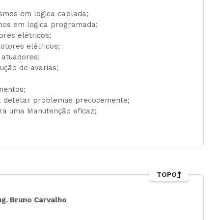
smos em logica cablada;
mos em logica programada;
res elétricos;
tores elétricos;
e atuadores;
ução de avarias;
mentos;
ra detetar problemas precocemente;
ra uma Manutenção eficaz;
TOPO
ng. Bruno Carvalho