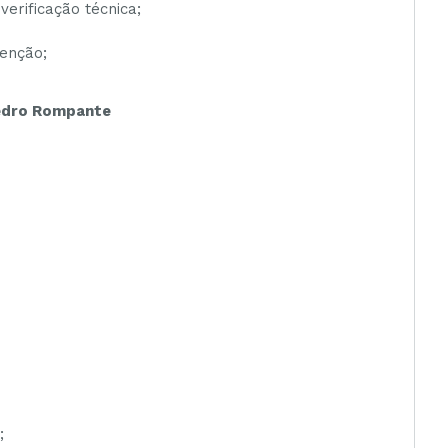
erificação técnica;
tenção;
Pedro Rompante
;