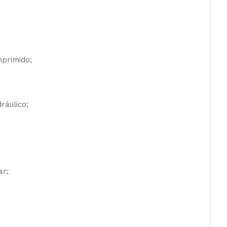
primido;
ráulico;
ar;