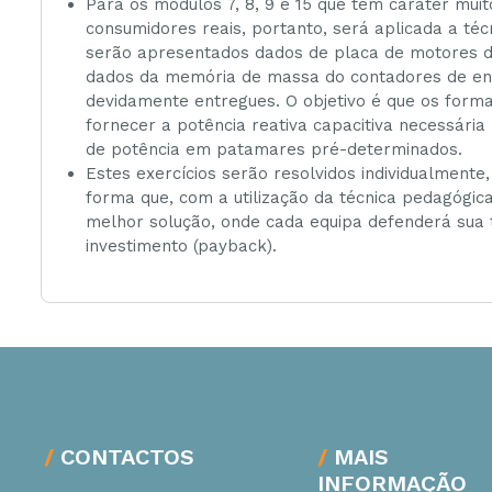
Para os módulos 7, 8, 9 e 15 que tem caráter muit
consumidores reais, portanto, será aplicada a té
serão apresentados dados de placa de motores de 
dados da memória de massa do contadores de ener
devidamente entregues. O objetivo é que os for
fornecer a potência reativa capacitiva necessária
de potência em patamares pré-determinados.
Estes exercícios serão resolvidos individualmente
forma que, com a utilização da técnica pedagógic
melhor solução, onde cada equipa defenderá sua 
investimento (payback).
CONTACTOS
MAIS
INFORMAÇÃO