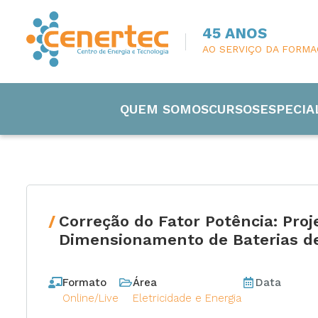
45 ANOS
AO SERVIÇO DA FORM
QUEM SOMOS
CURSOS
ESPECIA
Correção do Fator Potência: Proj
Engenharia
Dimensionamento de Baterias d
Eletricida
Formato
Área
Data
Online/Live
Eletricidade e Energia
Manutenç