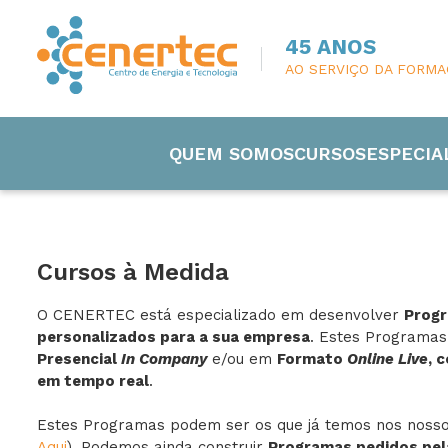
45 ANOS
AO SERVIÇO DA FORM
QUEM SOMOS
CURSOS
ESPECIA
Cursos à Medida
O CENERTEC está especializado em desenvolver
Prog
Engenharia
personalizados para a sua empresa
. Estes Programa
Presencial
In Company
e/ou em
Formato
Online Live
, 
em tempo real
.
Eletricida
Estes Programas podem ser os que já temos nos nossos
Manutenç
Aqui
). Podemos ainda construir
Programas pedidos pel