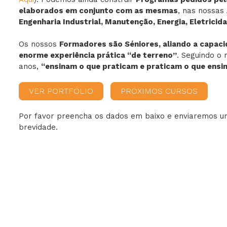
elaborados em conjunto com as mesmas
, nas nossas
Engenharia Industrial, Manutenção, Energia, Eletrici
Ambiente
Os nossos
Formadores são Séniores, aliando a capac
enorme experiência prática “de terreno”
. Seguindo o 
Gestão
anos,
“ensinam o que praticam e praticam o que ensi
VER PORTFÓLIO
PRÓXIMOS CURSOS
Por favor preencha os dados em baixo e enviaremos 
brevidade.