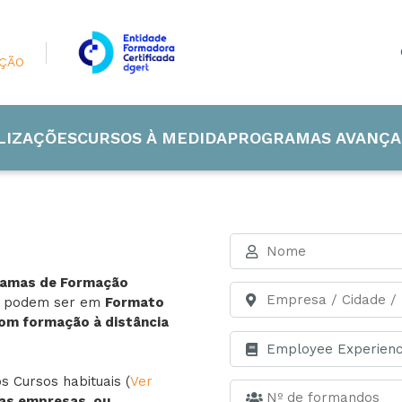
AÇÃO
LIZAÇÕES
CURSOS À MEDIDA
PROGRAMAS AVANÇA
ramas de Formação
 Industrial
s podem ser em
Formato
com formação à distância
de e Energia
 Cursos habituais (
Ver
ão
as empresas, ou