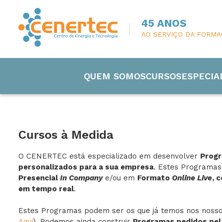
45 ANOS
AO SERVIÇO DA FORM
QUEM SOMOS
CURSOS
ESPECIA
Cursos à Medida
O CENERTEC está especializado em desenvolver
Prog
Engenharia
personalizados para a sua empresa
. Estes Programa
Presencial
In Company
e/ou em
Formato
Online Live
, 
em tempo real
.
Eletricida
Estes Programas podem ser os que já temos nos nossos
Manutenç
Aqui
). Podemos ainda construir
Programas pedidos pel