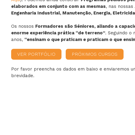
elaborados em conjunto com as mesmas
, nas nossas
Engenharia Industrial, Manutenção, Energia, Eletrici
Ambiente
Os nossos
Formadores são Séniores, aliando a capac
enorme experiência prática “de terreno”
. Seguindo o 
Gestão
anos,
“ensinam o que praticam e praticam o que ensi
VER PORTFÓLIO
PRÓXIMOS CURSOS
Por favor preencha os dados em baixo e enviaremos 
brevidade.