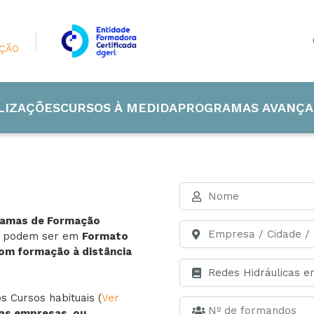
AÇÃO
LIZAÇÕES
CURSOS À MEDIDA
PROGRAMAS AVANÇA
ramas de Formação
 Industrial
s podem ser em
Formato
com formação à distância
de e Energia
 Cursos habituais (
Ver
ão
as empresas, ou