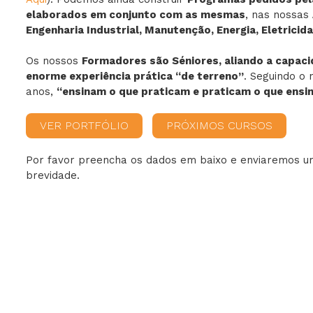
elaborados em conjunto com as mesmas
, nas nossas
Engenharia Industrial, Manutenção, Energia, Eletrici
Ambiente
Os nossos
Formadores são Séniores, aliando a capac
enorme experiência prática “de terreno”
. Seguindo o 
Gestão
anos,
“ensinam o que praticam e praticam o que ensi
VER PORTFÓLIO
PRÓXIMOS CURSOS
Por favor preencha os dados em baixo e enviaremos 
brevidade.