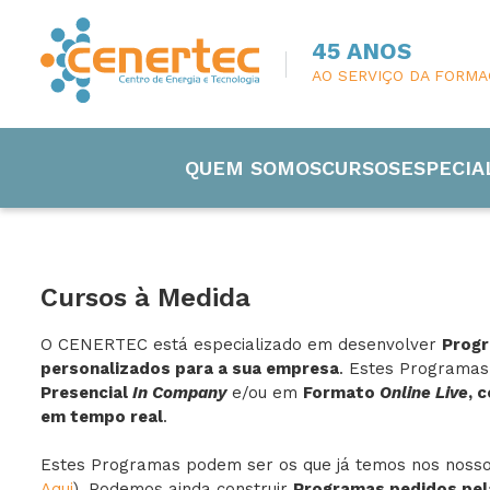
45 ANOS
AO SERVIÇO DA FORM
QUEM SOMOS
CURSOS
ESPECIA
Cursos à Medida
O CENERTEC está especializado em desenvolver
Prog
Engenharia
personalizados para a sua empresa
. Estes Programa
Presencial
In Company
e/ou em
Formato
Online Live
, 
em tempo real
.
Eletricida
Estes Programas podem ser os que já temos nos nossos
Manutenç
Aqui
). Podemos ainda construir
Programas pedidos pel